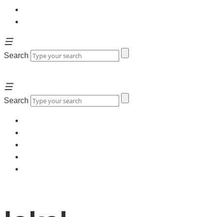
Werbeagentur Krell & Partners
Newsletter
Search
Search
Home
Über uns
Kontakt
Werbeagentur Krell & Partners
Newsletter