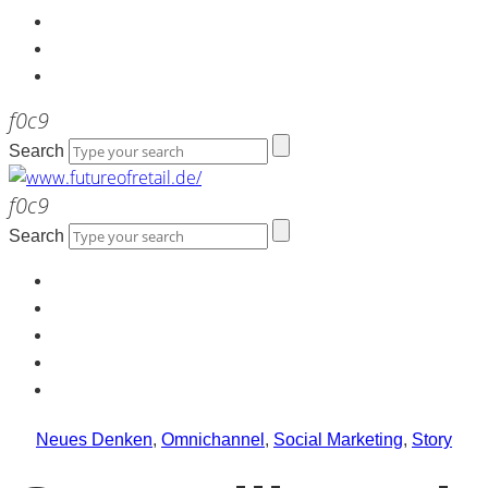
Kontakt
Werbeagentur the LINK
Newsletter
Search
Search
Home
Über uns
Kontakt
Werbeagentur the LINK
Newsletter
Neues Denken
,
Omnichannel
,
Social Marketing
,
Story