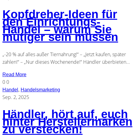
Kopfdreher-Ideen für
den Einrichtungs-
Handel – warum Sie
mutiger sein müssen
„-20 % auf alles außer Tiernahrung!“ – „Jetzt kaufen, später
zahlen!“ – „Nur dieses Wochenende!“ Händler überbieten...
Read More
0
0
Handel
,
Handelsmarketing
Sep. 2, 2025
Händler, hört auf, euch
hinter Herstellermarken
zu verstecken!