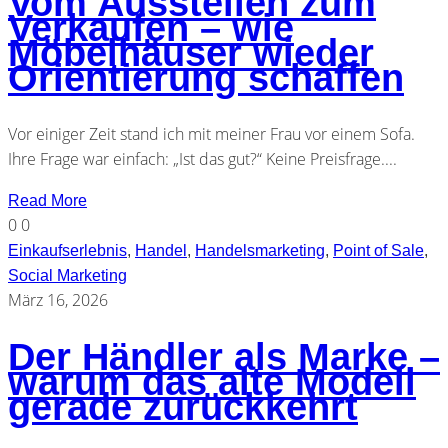
Vom Ausstellen zum
Verkaufen – wie
Möbelhäuser wieder
Orientierung schaffen
Vor einiger Zeit stand ich mit meiner Frau vor einem Sofa.
Ihre Frage war einfach: „Ist das gut?“ Keine Preisfrage....
Read More
0
0
Einkaufserlebnis
,
Handel
,
Handelsmarketing
,
Point of Sale
,
Social Marketing
März 16, 2026
Der Händler als Marke –
warum das alte Modell
gerade zurückkehrt