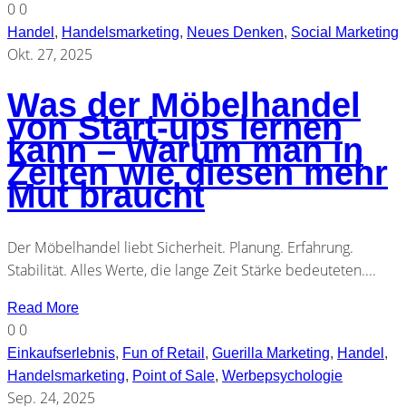
0
0
Handel
,
Handelsmarketing
,
Neues Denken
,
Social Marketing
Okt. 27, 2025
Was der Möbelhandel
von Start-ups lernen
kann – Warum man in
Zeiten wie diesen mehr
Mut braucht
Der Möbelhandel liebt Sicherheit. Planung. Erfahrung.
Stabilität. Alles Werte, die lange Zeit Stärke bedeuteten....
Read More
0
0
Einkaufserlebnis
,
Fun of Retail
,
Guerilla Marketing
,
Handel
,
Handelsmarketing
,
Point of Sale
,
Werbepsychologie
Sep. 24, 2025