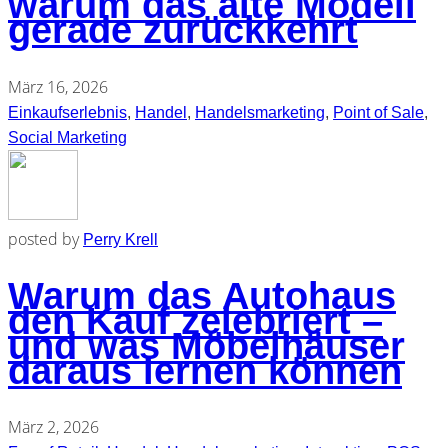
warum das alte Modell
gerade zurückkehrt
März 16, 2026
Einkaufserlebnis
,
Handel
,
Handelsmarketing
,
Point of Sale
,
Social Marketing
posted by
Perry Krell
Warum das Autohaus
den Kauf zelebriert –
und was Möbelhäuser
daraus lernen können
März 2, 2026