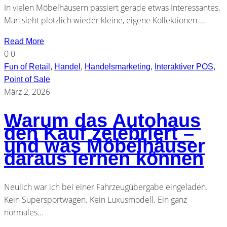
In vielen Möbelhäusern passiert gerade etwas Interessantes.
Man sieht plötzlich wieder kleine, eigene Kollektionen....
Read More
0
0
Fun of Retail
,
Handel
,
Handelsmarketing
,
Interaktiver POS
,
Point of Sale
März 2, 2026
Warum das Autohaus
den Kauf zelebriert –
und was Möbelhäuser
daraus lernen können
Neulich war ich bei einer Fahrzeugübergabe eingeladen.
Kein Supersportwagen. Kein Luxusmodell. Ein ganz
normales...