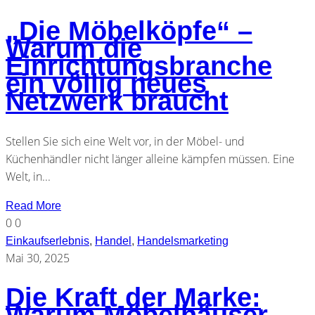
„Die Möbelköpfe“ –
Warum die
Einrichtungsbranche
ein völlig neues
Netzwerk braucht
Stellen Sie sich eine Welt vor, in der Möbel- und
Küchenhändler nicht länger alleine kämpfen müssen. Eine
Welt, in...
Read More
0
0
Einkaufserlebnis
,
Handel
,
Handelsmarketing
Mai 30, 2025
Die Kraft der Marke: