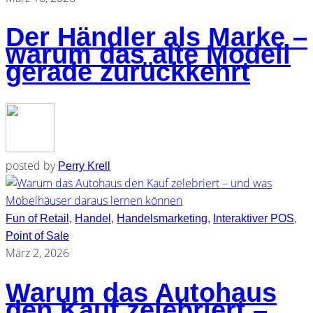
Der Händler als Marke –
warum das alte Modell
gerade zurückkehrt
posted by
Perry Krell
Fun of Retail
,
Handel
,
Handelsmarketing
,
Interaktiver POS
,
Point of Sale
März 2, 2026
Warum das Autohaus
den Kauf zelebriert –