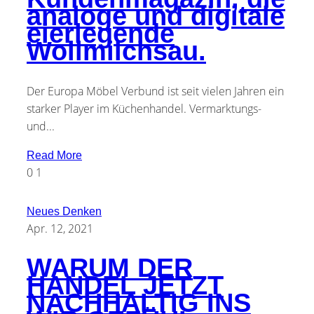
analoge und digitale
eierlegende
Wollmilchsau.
Der Europa Möbel Verbund ist seit vielen Jahren ein
starker Player im Küchenhandel. Vermarktungs-
und...
Read More
0
1
Neues Denken
Apr. 12, 2021
WARUM DER
HANDEL JETZT
NACHHALTIG INS