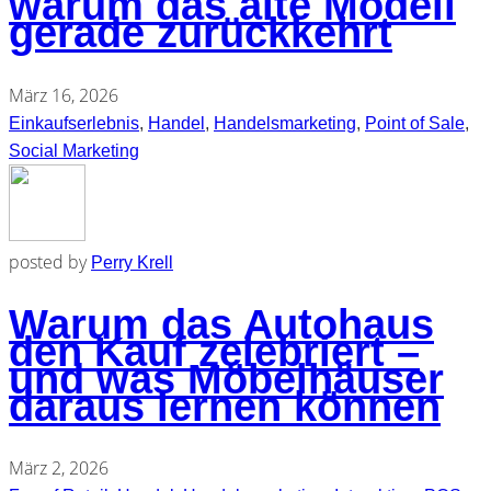
warum das alte Modell
gerade zurückkehrt
März 16, 2026
Einkaufserlebnis
,
Handel
,
Handelsmarketing
,
Point of Sale
,
Social Marketing
posted by
Perry Krell
Warum das Autohaus
den Kauf zelebriert –
und was Möbelhäuser
daraus lernen können
März 2, 2026