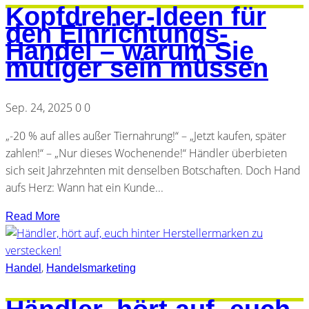
Kopfdreher-Ideen für
den Einrichtungs-
Handel – warum Sie
mutiger sein müssen
Sep. 24, 2025
0
0
„-20 % auf alles außer Tiernahrung!“ – „Jetzt kaufen, später
zahlen!“ – „Nur dieses Wochenende!“ Händler überbieten
sich seit Jahrzehnten mit denselben Botschaften. Doch Hand
aufs Herz: Wann hat ein Kunde...
Read More
,
Handel
Handelsmarketing