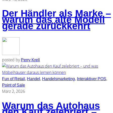
Der Händler als Marke –
warum das alte Modell
gerade zurückkehrt
posted by
Perry Krell
Fun of Retail
,
Handel
,
Handelsmarketing
,
Interaktiver POS
,
Point of Sale
März 2, 2026
Warum das Autohaus
den Kauf zelebriert –