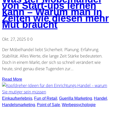
von Start-ups lernen
kann – Warum man in
Zeiten wie diesen mehr
Mut braucht
Okt. 27, 2025
0
0
Der Möbelhandel liebt Sicherheit. Planung. Erfahrung.
Stabilität. Alles Werte, die lange Zeit Stärke bedeuteten.
Doch in einem Markt, der sich so schnell verändert wie
heute, sind genau diese Tugenden zur...
Read More
,
,
,
,
Einkaufserlebnis
Fun of Retail
Guerilla Marketing
Handel
,
,
Handelsmarketing
Point of Sale
Werbepsychologie