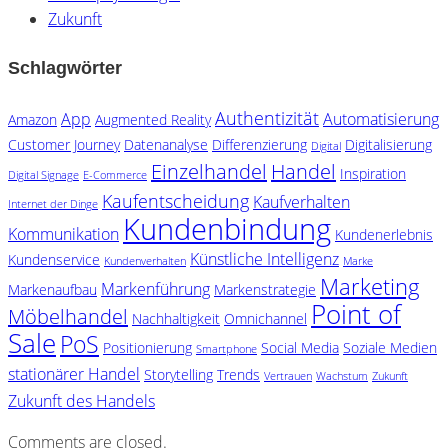
Zukunft
Schlagwörter
Authentizität
App
Automatisierung
Amazon
Augmented Reality
Customer Journey
Datenanalyse
Differenzierung
Digitalisierung
Digital
Einzelhandel
Handel
Inspiration
Digital Signage
E-Commerce
Kaufentscheidung
Kaufverhalten
Internet der Dinge
Kundenbindung
Kommunikation
Kundenerlebnis
Künstliche Intelligenz
Kundenservice
Kundenverhalten
Marke
Marketing
Markenführung
Markenaufbau
Markenstrategie
Point of
Möbelhandel
Nachhaltigkeit
Omnichannel
Sale
PoS
Positionierung
Social Media
Soziale Medien
Smartphone
stationärer Handel
Storytelling
Trends
Vertrauen
Wachstum
Zukunft
Zukunft des Handels
Comments are closed.